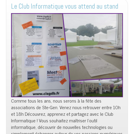
e
t
Le Club Informatique vous attend au stand
n
t
Comme tous les ans, nous serons à la fête des
associations de Ste-Gen. Venez nous retrouver entre 10h
et 18h Découvrez, apprenez et partagez avec le Club
Informatique ! Vous souhaitez maîtriser l’outil
informatique, découvrir de nouvelles technologies ou