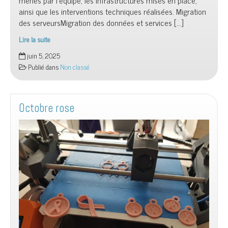
menés par l’équipe, les infrastructures mises en place,
ainsi que les interventions techniques réalisées. Migration
des serveursMigration des données et services […]
Lire la suite
Le
juin 5, 2025
Wiki
Publié dans
Non classé
des
projets
du
Club
Octobre rose