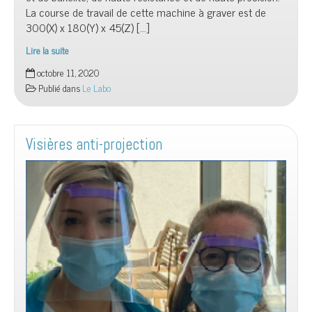
La course de travail de cette machine à graver est de
300(X) x 180(Y) x 45(Z) […]
Lire la suite
La
octobre 11, 2020
graveuse
Publié dans
Le Labo
laser
est
arrivée
Visières anti-projection