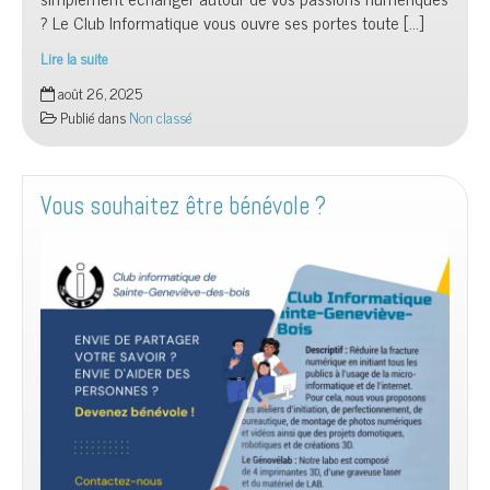
simplement échanger autour de vos passions numériques
? Le Club Informatique vous ouvre ses portes toute […]
Lire la suite
Le
août 26, 2025
Club
Publié dans
Non classé
Informatique
vous
attend
au
Vous souhaitez être bénévole ?
stand