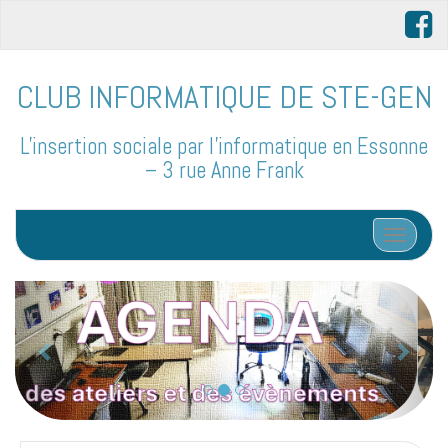
CLUB INFORMATIQUE DE STE-GEN
L'insertion sociale par l'informatique en Essonne
– 3 rue Anne Frank
Afficher/
P
S
r
u
é
i
Le coin des bidouilleurs
c
v
e
a
d
n