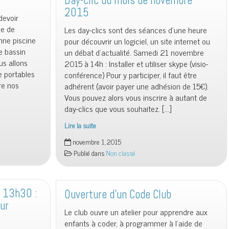
Day-clic du mois de novembre
2015
2015
devoir
se de
Les day-clics sont des séances d’une heure
enne piscine
pour découvrir un logiciel, un site internet ou
e bassin
un débat d’actualité. Samedi 21 novembre
us allons
2015 à 14h : Installer et utiliser skype (visio-
e portables
conférence) Pour y participer, il faut être
re nos
adhérent (avoir payer une adhésion de 15€).
Vous pouvez alors vous inscrire à autant de
day-clics que vous souhaitez. […]
Lire la suite
Day-
novembre 1, 2015
clic
Publié dans
Non classé
du
mois
de
novembre
 13h30 :
Ouverture d’un Code Club
2015
ur
Le club ouvre un atelier pour apprendre aux
enfants à coder, à programmer à l’aide de