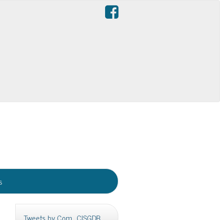
s
Tweets by Com_CISGDB