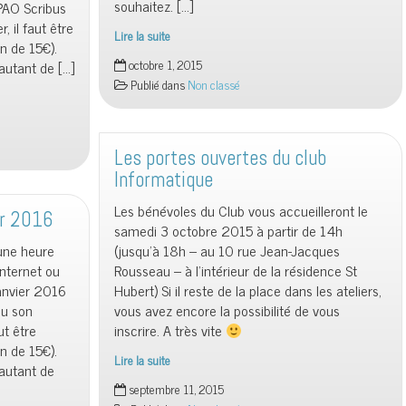
souhaitez. […]
 PAO Scribus
r, il faut être
Lire la suite
n de 15€).
Day-
octobre 1, 2015
autant de […]
clic
Publié dans
Non classé
du
mois
d’octobre
2015
Les portes ouvertes du club
Informatique
Les bénévoles du Club vous accueilleront le
er 2016
samedi 3 octobre 2015 à partir de 14h
’une heure
(jusqu’à 18h – au 10 rue Jean-Jacques
internet ou
Rousseau – à l’intérieur de la résidence St
anvier 2016
Hubert) Si il reste de la place dans les ateliers,
 ou son
vous avez encore la possibilité de vous
ut être
inscrire. A très vite
n de 15€).
Lire la suite
 autant de
Les
septembre 11, 2015
portes