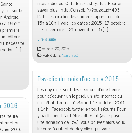
sites ludiques. Cet atelier est gratuit. Pour en
 Sainte
savoir plus : http://cisgdb.fr/?page_id=493
yClic sur la
L’atelier aura lieu les samedis après-midi de
on Android.
15h à 16h ! Voici les dates : 2015 : 17 octobre
30 à 16h30
– 7 novembre – 21 novembre – 5 […]
e première
’un éditeur
Lire la suite
qui nécessite
Ouverture
octobre 20, 2015
mation. […]
d’un
Publié dans
Non classé
Code
Club
Day-clic du mois d’octobre 2015
Les day-clics sont des séances d’une heure
pour découvrir un logiciel, un site internet ou
un débat d’actualité. Samedi 17 octobre 2015
er 2016
à 14h : Facebook, twitter en tout sécurité Pour
y participer, il faut être adhérent (avoir payer
’une heure
une adhésion de 15€). Vous pouvez alors vous
internet ou
inscrire à autant de day-clics que vous
évrier 2016