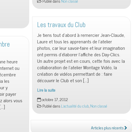
Publié dans
Non classé
ouvertes
du
club
Informatique
Les travaux du Club
Je tiens tout d’abord à remercier Jean-Claude,
Laure et tous les apprenants de l’atelier
mbre
photos, car leur savoir-faire et leur imagination
ont permis d’élaborer l’affiche des Day-Clics.
Un autre projet est en cours, cette fois avec la
’une heure
collaboration de l’atelier Montage Vidéo, la
internet ou
création de vidéos permettant de : faire
décembre
découvrir le Club et son […]
a les
ur y
Lire la suite
voir payer
Les
octobre 17, 2012
z alors vous
travaux
Publié dans
L'actualité du club
,
Non classé
[…]
du
Club
Articles plus récents