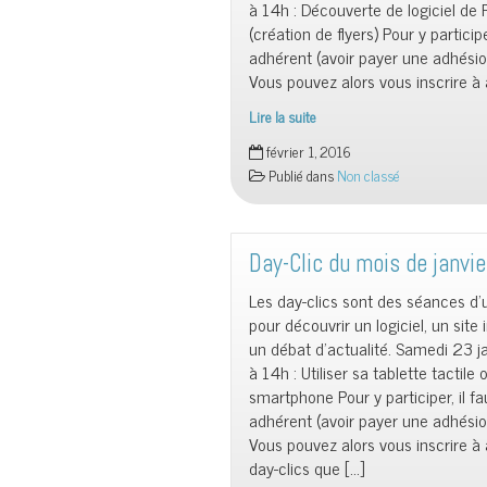
à 14h : Découverte de logiciel de
android
(création de flyers) Pour y participe
adhérent (avoir payer une adhésio
Vous pouvez alors vous inscrire à 
Lire la suite
Day-
février 1, 2016
Clic
Publié dans
Non classé
du
mois
de
février
Day-Clic du mois de janvi
2016
Les day-clics sont des séances d
pour découvrir un logiciel, un site 
un débat d’actualité. Samedi 23 j
à 14h : Utiliser sa tablette tactile
smartphone Pour y participer, il fa
adhérent (avoir payer une adhésio
Vous pouvez alors vous inscrire à
day-clics que […]