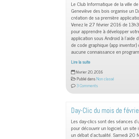
Le Club Informatique de la ville de
Geneviève des bois organise un Da
création de sa première applicati
Venez le 27 février 2016 de 13h
pour apprendre à développer votr
application sous Android à l’aide d
de code graphique (app inventor) 
aucune connaissance en program
Lire la suite
Samedi
février 20, 2016
27
Publié dans
Non classé
février
3 Comments
2016
à
13h30
:
Day-Clic du mois de févri
ma
Les day-clics sont des séances d
première
pour découvrir un logiciel, un site 
application
un débat d’actualité. Samedi 20 f
sur