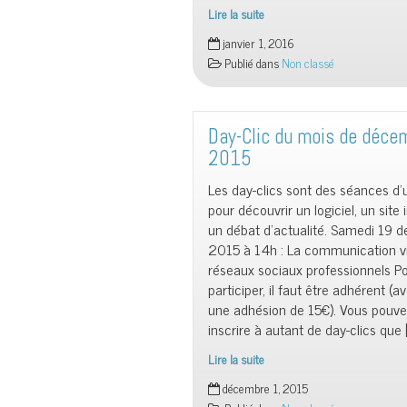
Lire la suite
Day-
janvier 1, 2016
Clic
Publié dans
Non classé
du
mois
de
janvier
Day-Clic du mois de déce
2016
2015
Les day-clics sont des séances d
pour découvrir un logiciel, un site 
un débat d’actualité. Samedi 19 
2015 à 14h : La communication vi
réseaux sociaux professionnels Po
participer, il faut être adhérent (a
une adhésion de 15€). Vous pouve
inscrire à autant de day-clics que 
Lire la suite
Day-
décembre 1, 2015
Clic