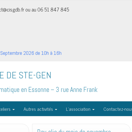
act@cisgdb.fr ou au 06 51 847 845
Septembre 2026 de 10h à 16h
E DE STE-GEN
formatique en Essonne – 3 rue Anne Frank
eliers
Autres activités
L’association
Contactez-nou
de
décembre