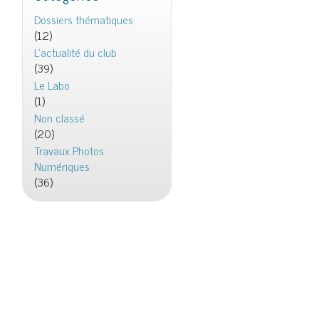
Dossiers thématiques
(12)
L'actualité du club
(39)
Le Labo
(1)
Non classé
(20)
Travaux Photos
Numériques
(36)