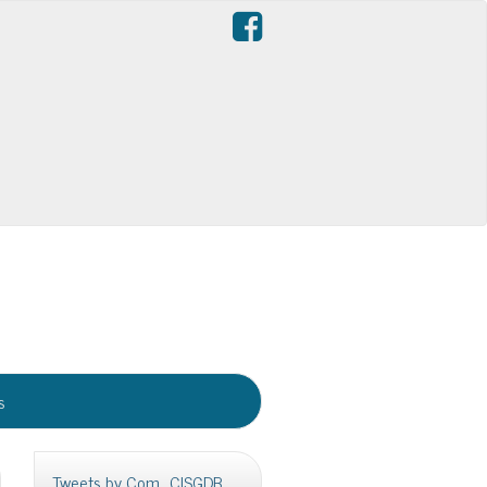
s
Tweets by Com_CISGDB