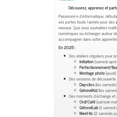
Découvrez, apprenez et parta
Passionné·e d’informatique, début
ses portes toute l’année pour des
niveaux. Que vous souhaitiez maîtri
numériques ou échanger autour de 
accompagner dans votre apprentiss
En 2025 :
Des ateliers réguliers pour 
Initiation
(samedi après
Perfectionnement/Bur
Montage photo
(jeudi)
Des sessions de découverte
Day-clics
(les samedis
GénovéKid
(les samedi
Des moments d’échange et 
Ordi’Café
(samedi mat
GénovéLab
(1 samedi 
Meet-tic
(2 samedis pa