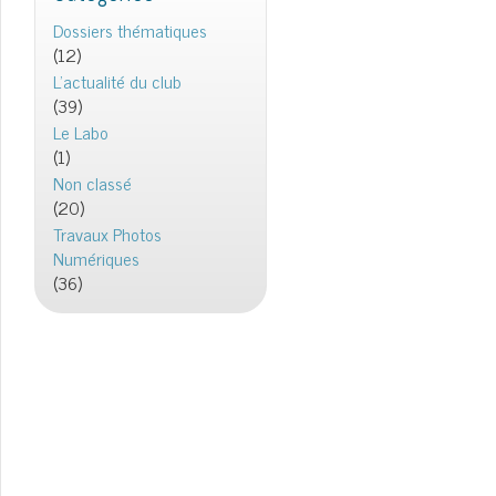
Dossiers thématiques
(12)
L'actualité du club
(39)
Le Labo
(1)
Non classé
(20)
Travaux Photos
Numériques
(36)