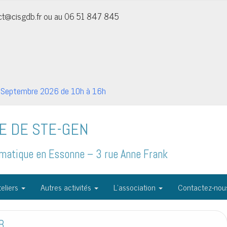
act@cisgdb.fr ou au 06 51 847 845
Septembre 2026 de 10h à 16h
E DE STE-GEN
formatique en Essonne – 3 rue Anne Frank
eliers
Autres activités
L’association
Contactez-nou
B