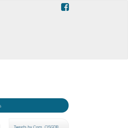
s
Tweets by Com_CISGDB