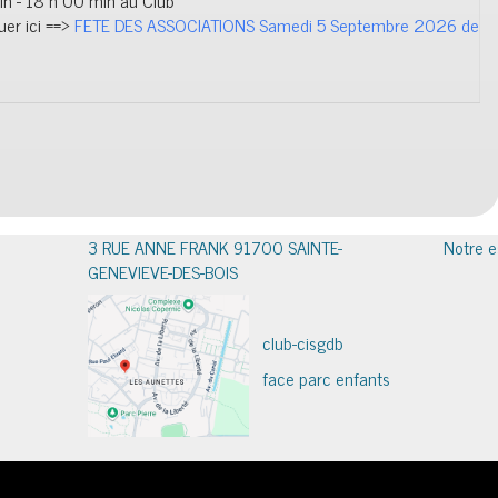
 - 18 h 00 min au Club
uer ici ==>
FETE DES ASSOCIATIONS Samedi 5 Septembre 2026 de
3 RUE ANNE FRANK 91700 SAINTE-
Notre e
GENEVIEVE-DES-BOIS
club-cisgdb
face parc enfants
IAMSocial
, un theme WordPress de
@aicragellebasi
 la meilleure expérience sur notre site web. Si vous continuez à utiliser ce site, nous supp