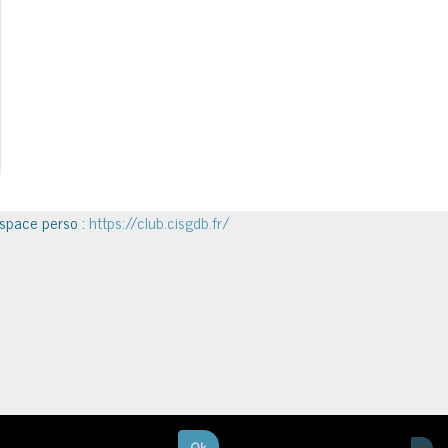
space perso :
https://club.cisgdb.fr/
oserons que vous en êtes satisfait.
Ok