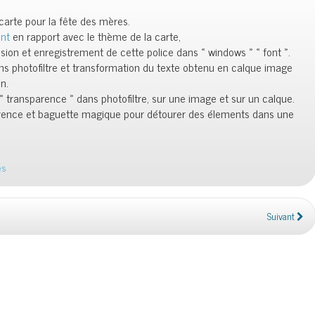
arte pour la fête des mères.
ont
en rapport avec le thème de la carte,
on et enregistrement de cette police dans « windows » « font ».
dans photofiltre et transformation du texte obtenu en calque image
in.
la « transparence » dans photofiltre, sur une image et sur un calque.
sparence et baguette magique pour détourer des élements dans une
es
Suivant