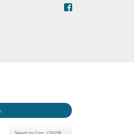
s
Tweets by Com_CISGDB