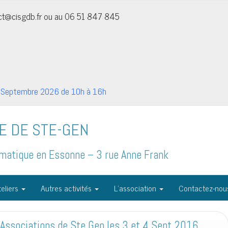
act@cisgdb.fr ou au 06 51 847 845
Septembre 2026 de 10h à 16h
E DE STE-GEN
formatique en Essonne – 3 rue Anne Frank
eliers
Autres activités
L’association
Contactez-nou
 Associations de Ste Gen les 3 et 4 Sept 2016