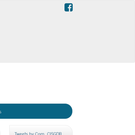
s
Tweets by Com_CISGDB