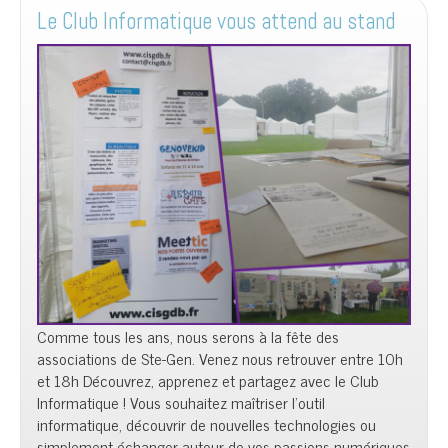
e
t
Le Club Informatique vous attend au stand
n
t
Comme tous les ans, nous serons à la fête des
associations de Ste-Gen. Venez nous retrouver entre 10h
et 18h Découvrez, apprenez et partagez avec le Club
Informatique ! Vous souhaitez maîtriser l’outil
informatique, découvrir de nouvelles technologies ou