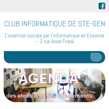
CLUB INFORMATIQUE DE STE-GEN
L'insertion sociale par l'informatique en Essonne
– 3 rue Anne Frank
Afficher/
P
S
r
u
é
i
Le coin des bidouilleurs
c
v
e
a
d
n