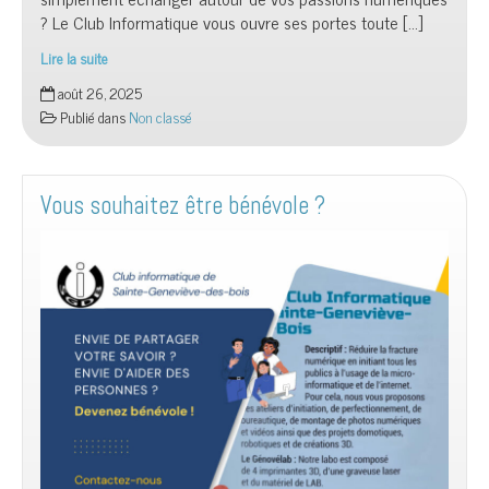
simplement échanger autour de vos passions numériques
? Le Club Informatique vous ouvre ses portes toute […]
Lire la suite
Le
août 26, 2025
Club
Publié dans
Non classé
Informatique
vous
attend
au
Vous souhaitez être bénévole ?
stand