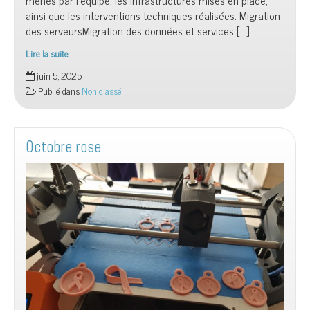
menés par l’équipe, les infrastructures mises en place,
ainsi que les interventions techniques réalisées. Migration
des serveursMigration des données et services […]
Lire la suite
Le
juin 5, 2025
Wiki
Publié dans
Non classé
des
projets
du
Club
Octobre rose