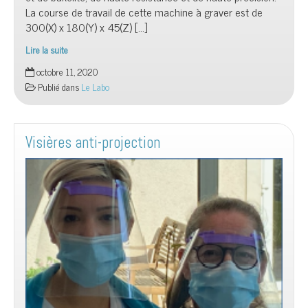
La course de travail de cette machine à graver est de
300(X) x 180(Y) x 45(Z) […]
Lire la suite
La
octobre 11, 2020
graveuse
Publié dans
Le Labo
laser
est
arrivée
Visières anti-projection