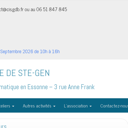
act@cisgdb.fr ou au 06 51 847 845
Septembre 2026 de 10h à 16h
E DE STE-GEN
formatique en Essonne – 3 rue Anne Frank
eliers
Autres activités
L’association
Contactez-nou
urs