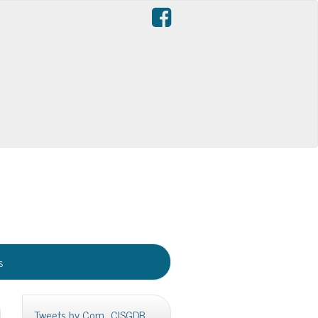
s
Tweets by Com_CISGDB