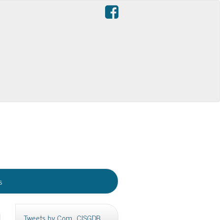
s
Tweets by Com_CISGDB