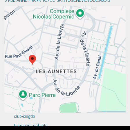
club-cisgdb
face parc enfants