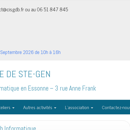
act@cisgdb.fr ou au 06 51 847 845
Septembre 2026 de 10h à 16h
E DE STE-GEN
formatique en Essonne – 3 rue Anne Frank
eliers
Autres activités
L’association
Contactez-nou
ub Informatique