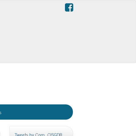
s
Tweets by Com_CISGDB