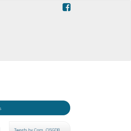
s
Tweets by Com_CISGDB