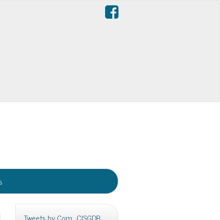
s
Tweets by Com_CISGDB