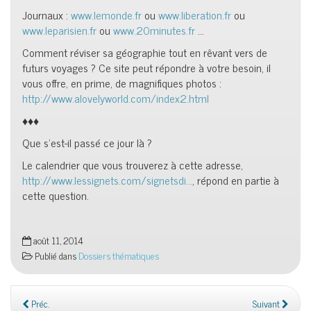
Journaux :
www.lemonde.fr
ou
www.liberation.fr
ou
www.leparisien.fr
ou
www.20minutes.fr
…
Comment réviser sa géographie tout en rêvant vers de
futurs voyages ? Ce site peut répondre à votre besoin, il
vous offre, en prime, de magnifiques photos :
http://www.alovelyworld.com/index2.html
♦♦♦
Que s’est-il passé ce jour là ?
Le calendrier que vous trouverez à cette adresse,
http://www.lessignets.com/signetsdi…
, répond en partie à
cette question.
août 11, 2014
Publié dans
Dossiers thématiques
Préc.
Suivant