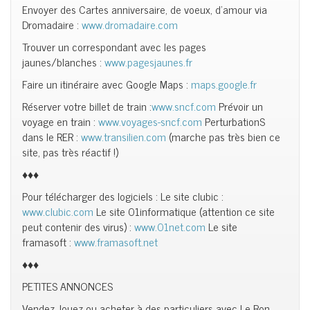
Envoyer des Cartes anniversaire, de voeux, d’amour via
Dromadaire :
www.dromadaire.com
Trouver un correspondant avec les pages
jaunes/blanches :
www.pagesjaunes.fr
Faire un itinéraire avec Google Maps :
maps.google.fr
Réserver votre billet de train :
www.sncf.com
Prévoir un
voyage en train :
www.voyages-sncf.com
PerturbationS
dans le RER :
www.transilien.com
(marche pas très bien ce
site, pas très réactif !)
♦♦♦
Pour télécharger des logiciels : Le site clubic :
www.clubic.com
Le site 01informatique (attention ce site
peut contenir des virus) :
www.01net.com
Le site
framasoft :
www.framasoft.net
♦♦♦
PETITES ANNONCES
Vendez, louez ou acheter à des particuliers avec Le Bon