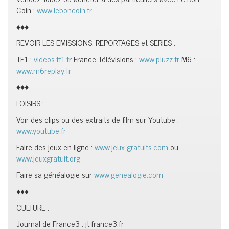
Coin :
www.leboncoin.fr
♦♦♦
REVOIR LES EMISSIONS, REPORTAGES et SERIES :
TF1 :
videos.tf1.f
r France Télévisions :
www.pluzz.fr
M6 :
www.m6replay.fr
♦♦♦
LOISIRS :
Voir des clips ou des extraits de film sur Youtube :
www.youtube.fr
Faire des jeux en ligne :
www.jeux-gratuits.com
ou
www.jeuxgratuit.org
Faire sa généalogie sur
www.genealogie.com
♦♦♦
CULTURE :
Journal de France3 : jt.france3.fr